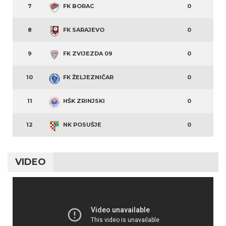
7
FK BORAC
0
8
FK SARAJEVO
0
9
FK ZVIJEZDA 09
0
10
FK ŽELJEZNIČAR
0
11
HŠK ZRINJSKI
0
12
NK POSUŠJE
0
VIDEO
Video
Player