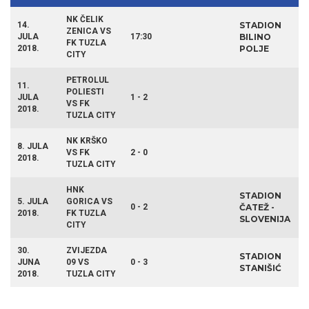
NK ČELIK
14.
STADION
ZENICA VS
JULA
17:30
BILINO
FK TUZLA
2018.
POLJE
CITY
PETROLUL
11.
POLIESTI
JULA
1 - 2
VS FK
2018.
TUZLA CITY
NK KRŠKO
8. JULA
VS FK
2 - 0
2018.
TUZLA CITY
HNK
STADION
5. JULA
GORICA VS
0 - 2
ČATEŽ -
2018.
FK TUZLA
SLOVENIJA
CITY
30.
ZVIJEZDA
STADION
JUNA
09 VS
0 - 3
STANIŠIĆ
2018.
TUZLA CITY