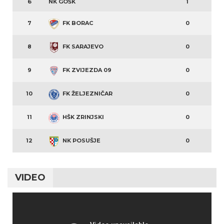
6
NK GOŠK
1
7
FK BORAC
0
8
FK SARAJEVO
0
9
FK ZVIJEZDA 09
0
10
FK ŽELJEZNIČAR
0
11
HŠK ZRINJSKI
0
12
NK POSUŠJE
0
VIDEO
Video
Player