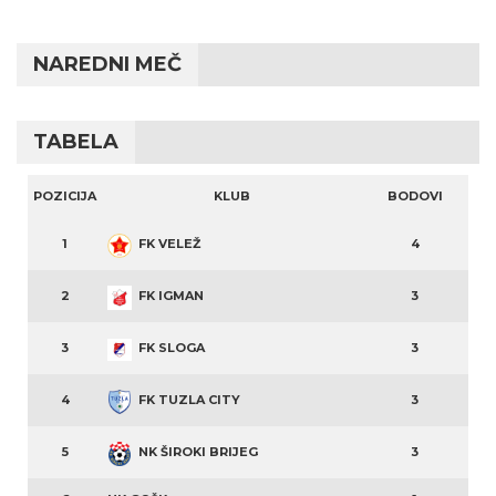
NAREDNI MEČ
TABELA
POZICIJA
KLUB
BODOVI
1
FK VELEŽ
4
2
FK IGMAN
3
3
FK SLOGA
3
4
FK TUZLA CITY
3
5
NK ŠIROKI BRIJEG
3