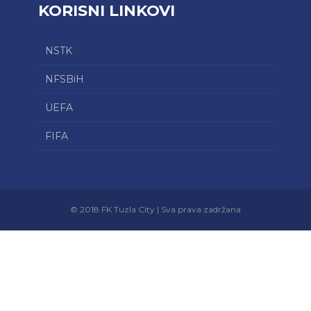
KORISNI LINKOVI
NSTK
NFSBiH
UEFA
FIFA
© 2018 FK Tuzla City | Sva prava zadržana