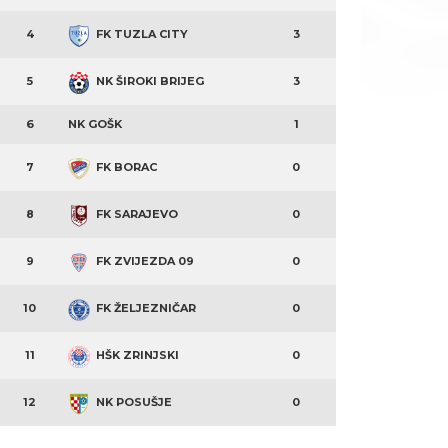
4
FK TUZLA CITY
3
5
NK ŠIROKI BRIJEG
3
6
NK GOŠK
1
7
FK BORAC
0
8
FK SARAJEVO
0
9
FK ZVIJEZDA 09
0
10
FK ŽELJEZNIČAR
0
11
HŠK ZRINJSKI
0
12
NK POSUŠJE
0