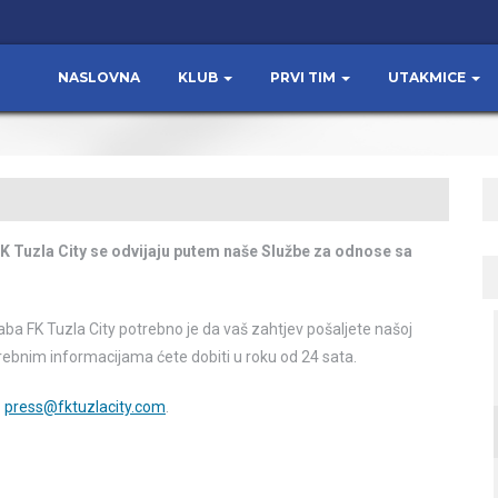
NASLOVNA
KLUB
PRVI TIM
UTAKMICE
FK Tuzla City se odvijaju putem naše Službe za odnose sa
 štaba FK Tuzla City potrebno je da vaš zahtjev pošaljete našoj
ebnim informacijama ćete dobiti u roku od 24 sata.
:
press@fktuzlacity.com
.