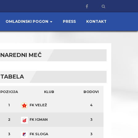
OMLADINSKI POGON
PRESS
KONTAKT
NAREDNI MEČ
TABELA
POZICIJA
KLUB
BODOVI
1
FK VELEŽ
4
2
FK IGMAN
3
3
FK SLOGA
3