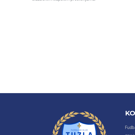
KO
Fudba