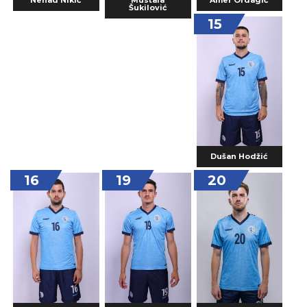
Šukilović
15
Dušan Hodžić
16
19
20