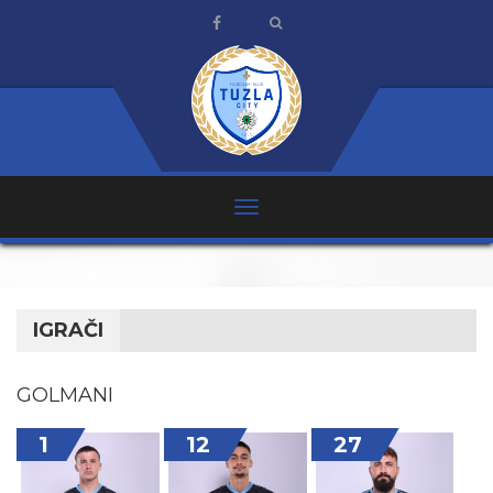
IGRAČI
GOLMANI
1
12
27