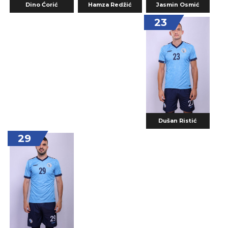
Jasmin Osmić
Dino Ćorić
Hamza Redžić
23
Dušan Ristić
29