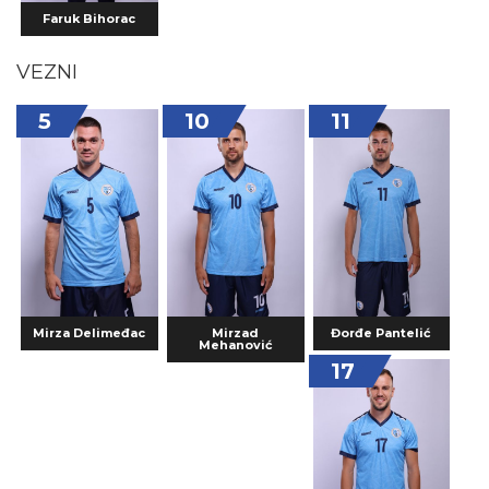
Faruk Bihorac
VEZNI
5
10
11
Mirza Delimeđac
Mirzad
Đorđe Pantelić
Mehanović
17