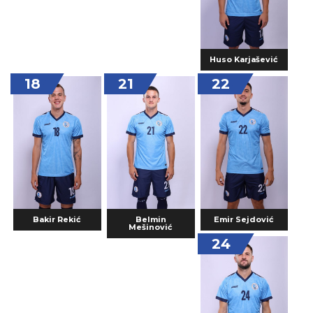
Huso Karjašević
18
21
22
Bakir Rekić
Belmin
Emir Sejdović
Mešinović
24