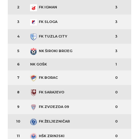
2
FK IGMAN
3
3
FK SLOGA
3
4
FK TUZLA CITY
3
5
NK ŠIROKI BRIJEG
3
6
NK GOŠK
1
7
FK BORAC
0
8
FK SARAJEVO
0
9
FK ZVIJEZDA 09
0
10
FK ŽELJEZNIČAR
0
11
HŠK ZRINJSKI
0