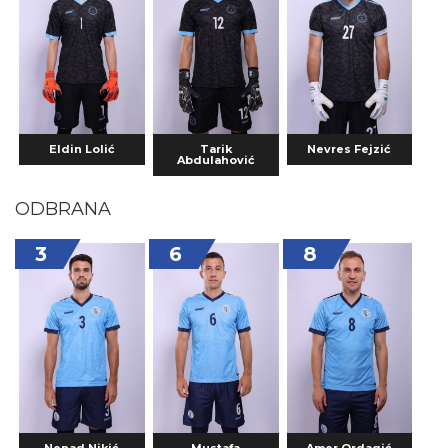
Eldin Lolić
Tarik
Nevres Fejzić
Abdulahović
ODBRANA
3
6
8
Nenad Nikić
Mustafa
Amer Ordagić