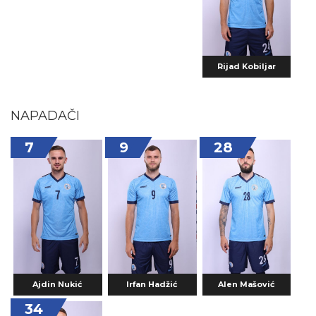
Rijad Kobiljar
NAPADAČI
7
9
28
Ajdin Nukić
Irfan Hadžić
Alen Mašović
34