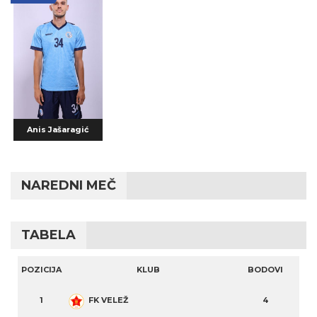
Anis Jašaragić
NAREDNI MEČ
TABELA
POZICIJA
KLUB
BODOVI
1
FK VELEŽ
4