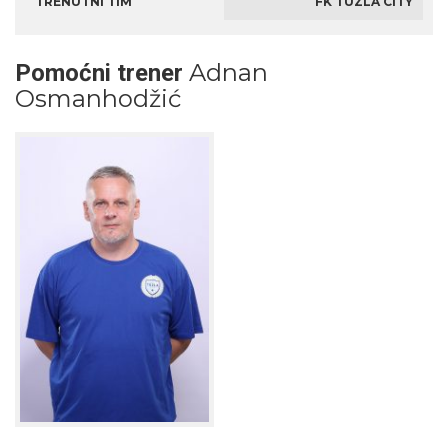
TRENUTNI TIM
FK TUZLA CITY
Adnan
Pomoćni trener
Osmanhodžić