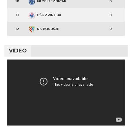
10
FK ŽELJEZNIČAR
0
11
HŠK ZRINJSKI
0
12
NK POSUŠJE
0
VIDEO
Video
Player