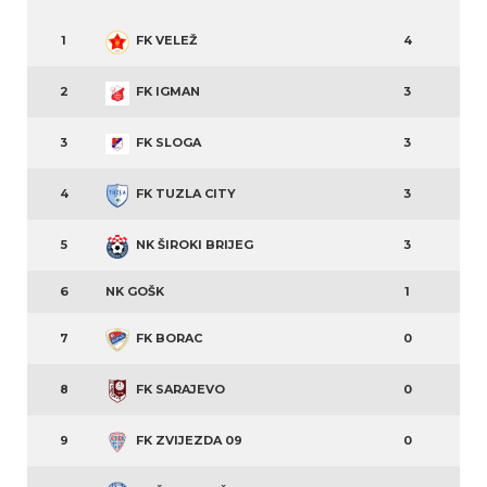
1
FK VELEŽ
4
2
FK IGMAN
3
3
FK SLOGA
3
4
FK TUZLA CITY
3
5
NK ŠIROKI BRIJEG
3
6
NK GOŠK
1
7
FK BORAC
0
8
FK SARAJEVO
0
9
FK ZVIJEZDA 09
0