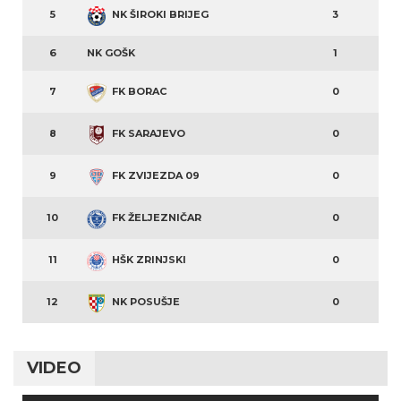
5
NK ŠIROKI BRIJEG
3
6
NK GOŠK
1
7
FK BORAC
0
8
FK SARAJEVO
0
9
FK ZVIJEZDA 09
0
10
FK ŽELJEZNIČAR
0
11
HŠK ZRINJSKI
0
12
NK POSUŠJE
0
VIDEO