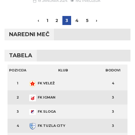
19. JANUARA 2024.
1912 PREGLEDA
‹
1
2
3
4
5
›
NAREDNI MEČ
TABELA
POZICIJA
KLUB
BODOVI
1
FK VELEŽ
4
2
FK IGMAN
3
3
FK SLOGA
3
4
FK TUZLA CITY
3