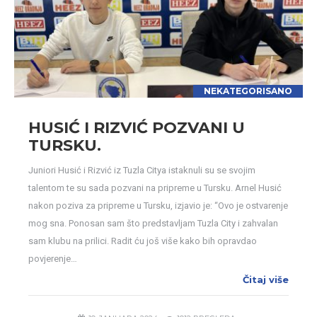
NEKATEGORISANO
HUSIĆ I RIZVIĆ POZVANI U
TURSKU.
Juniori Husić i Rizvić iz Tuzla Citya istaknuli su se svojim
talentom te su sada pozvani na pripreme u Tursku. Arnel Husić
nakon poziva za pripreme u Tursku, izjavio je: “Ovo je ostvarenje
mog sna. Ponosan sam što predstavljam Tuzla City i zahvalan
sam klubu na prilici. Radit ću još više kako bih opravdao
povjerenje…
Čitaj više