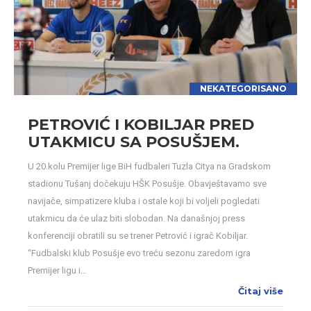
NEKATEGORISANO
PETROVIĆ I KOBILJAR PRED
UTAKMICU SA POSUŠJEM.
U 20.kolu Premijer lige BiH fudbaleri Tuzla Citya na Gradskom
stadionu Tušanj dočekuju HŠK Posušje. Obavještavamo sve
navijače, simpatizere kluba i ostale koji bi voljeli pogledati
utakmicu da će ulaz biti slobodan. Na današnjoj press
konferenciji obratili su se trener Petrović i igrač Kobiljar.
“Fudbalski klub Posušje evo treću sezonu zaredom igra
Premijer ligu i…
Čitaj više