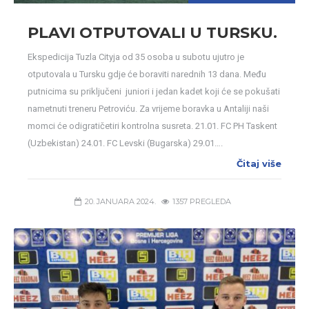
PLAVI OTPUTOVALI U TURSKU.
Ekspedicija Tuzla Cityja od 35 osoba u subotu ujutro je
otputovala u Tursku gdje će boraviti narednih 13 dana. Među
putnicima su priključeni juniori i jedan kadet koji će se pokušati
nametnuti treneru Petroviću. Za vrijeme boravka u Antaliji naši
momci će odigratičetiri kontrolna susreta. 21.01. FC PH Taskent
(Uzbekistan) 24.01. FC Levski (Bugarska) 29.01….
Čitaj više
20. JANUARA 2024.
1357 PREGLEDA