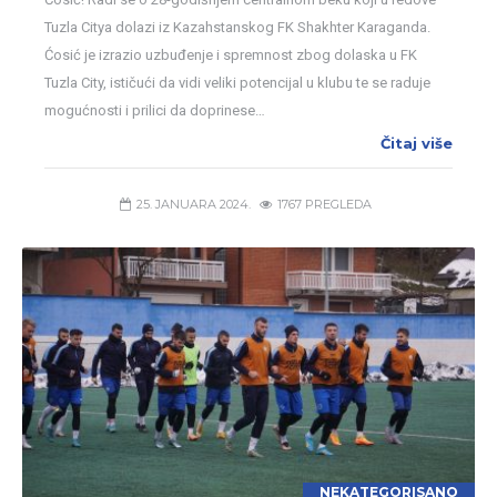
Tuzla Citya dolazi iz Kazahstanskog FK Shakhter Karaganda.
Ćosić je izrazio uzbuđenje i spremnost zbog dolaska u FK
Tuzla City, ističući da vidi veliki potencijal u klubu te se raduje
mogućnosti i prilici da doprinese…
Čitaj više
25. JANUARA 2024.
1767 PREGLEDA
NEKATEGORISANO