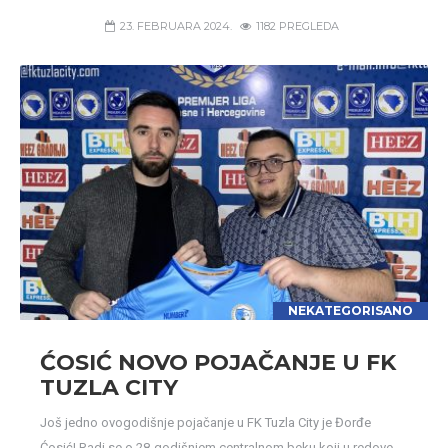
23. FEBRUARA 2024.
1182 PREGLEDA
NEKATEGORISANO
ĆOSIĆ NOVO POJAČANJE U FK
TUZLA CITY
Još jedno ovogodišnje pojačanje u FK Tuzla City je Đorđe
Ćosić! Radi se o 28-godišnjem centralnom beku koji u redove