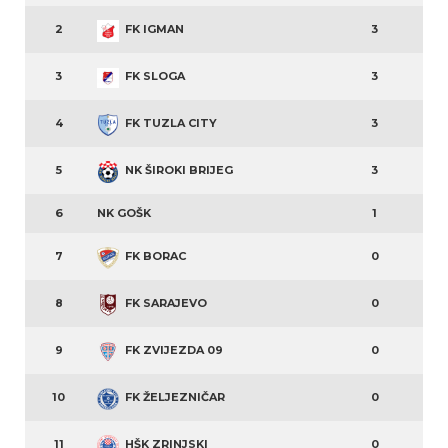
2
FK IGMAN
3
3
FK SLOGA
3
4
FK TUZLA CITY
3
5
NK ŠIROKI BRIJEG
3
6
NK GOŠK
1
7
FK BORAC
0
8
FK SARAJEVO
0
9
FK ZVIJEZDA 09
0
10
FK ŽELJEZNIČAR
0
11
HŠK ZRINJSKI
0