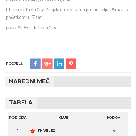
Utakmica Tuzla City-Zrinjski na programu je u nedjelju 28.maja s
početkom u 17 sati.
press Služba F.K.Tuzla City
PODJELI:
NAREDNI MEČ
TABELA
POZICIJA
KLUB
BODOVI
1
FK VELEŽ
4