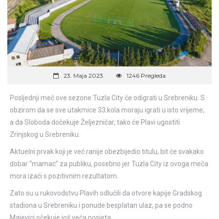
23. Maja 2023.
1246 Pregleda
Posljednji meč ove sezone Tuzla City će odigrati u Srebreniku. S
obzirom da se sve utakmice 33.kola moraju igrati u isto vrijeme,
a da Sloboda dočekuje Željezničar, tako će Plavi ugostiti
Zrinjskog u Srebreniku.
Aktuelni prvak koji je već ranije obezbijedio titulu, bit će svakako
dobar “mamac” za publiku, posebno jer Tuzla City iz ovoga meča
mora izaći s pozitivnim rezultatom.
Zato su u rukovodstvu Plavih odlučili da otvore kapije Gradskog
stadiona u Srebreniku i ponude besplatan ulaz, pa se podno
Majevici očekuje još veća posjeta.