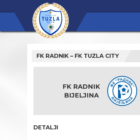
FK RADNIK – FK TUZLA CITY
FK RADNIK
BIJELJINA
DETALJI