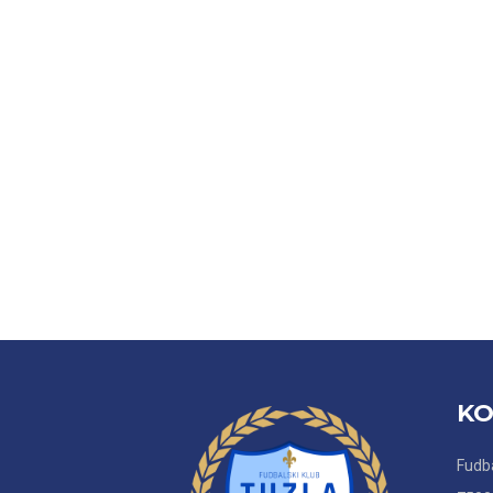
KO
Fudba