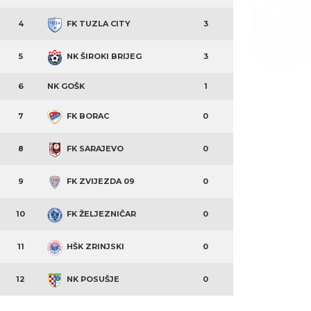
4
FK TUZLA CITY
3
5
NK ŠIROKI BRIJEG
3
6
NK GOŠK
1
7
FK BORAC
0
8
FK SARAJEVO
0
9
FK ZVIJEZDA 09
0
10
FK ŽELJEZNIČAR
0
11
HŠK ZRINJSKI
0
12
NK POSUŠJE
0