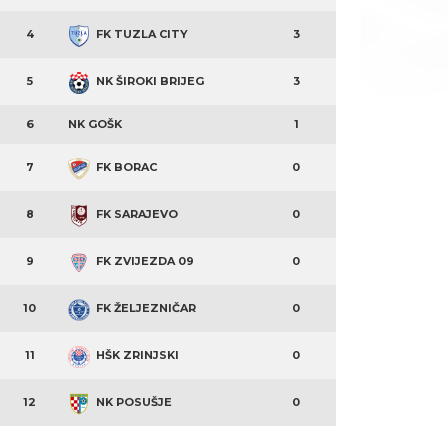
4
FK TUZLA CITY
3
5
NK ŠIROKI BRIJEG
3
6
NK GOŠK
1
7
FK BORAC
0
8
FK SARAJEVO
0
9
FK ZVIJEZDA 09
0
10
FK ŽELJEZNIČAR
0
11
HŠK ZRINJSKI
0
12
NK POSUŠJE
0