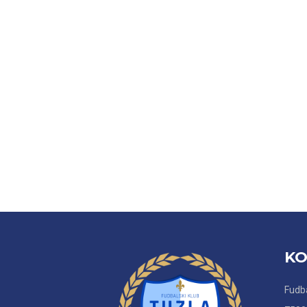
KO
Fudba