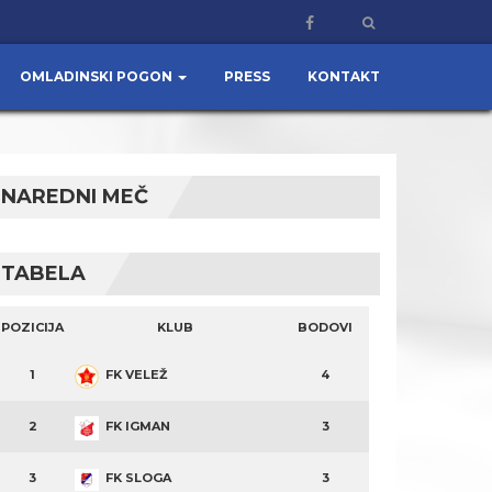
OMLADINSKI POGON
PRESS
KONTAKT
NAREDNI MEČ
TABELA
POZICIJA
KLUB
BODOVI
1
FK VELEŽ
4
2
FK IGMAN
3
3
FK SLOGA
3