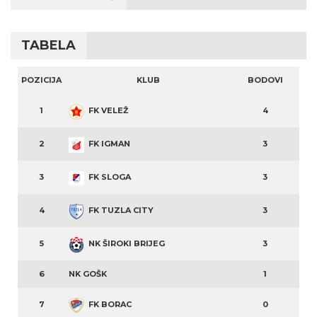
TABELA
POZICIJA
KLUB
BODOVI
1
FK VELEŽ
4
2
FK IGMAN
3
3
FK SLOGA
3
4
FK TUZLA CITY
3
5
NK ŠIROKI BRIJEG
3
6
NK GOŠK
1
7
FK BORAC
0