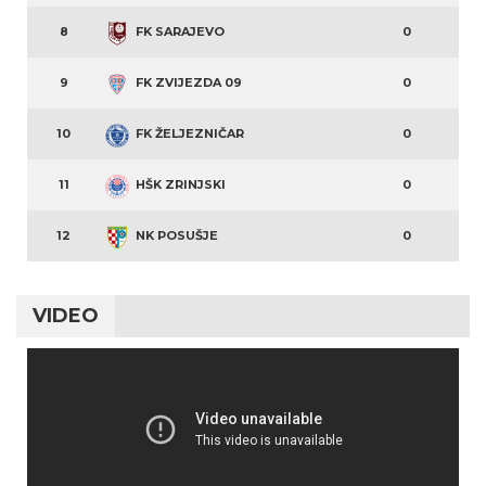
8
FK SARAJEVO
0
9
FK ZVIJEZDA 09
0
10
FK ŽELJEZNIČAR
0
11
HŠK ZRINJSKI
0
12
NK POSUŠJE
0
VIDEO
Video
Player